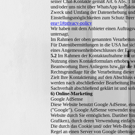
seiner Chat-Kontakte gemäß Art. 6 Abs. 1 l
und/oder uns nicht über WhatsApp kontaktie
Zweck und Umfang der Datenerhebung und d
Einstellungsmöglichkeiten zum Schutz Ihre
eea=1#privacy-policy
Wir haben mit dem Anbieter einen Auftragsve
untersagt.
Im Rahmen der oben genannten Verarbeitun
Für Datenübermittlungen in die USA hat s
eines Angemessenheitsbeschlusses der Europ
5.2
Im Rahmen der Kontaktaufnahme mit uns
Nutzung eines Kontaktformulars erhoben wer
Beantwortung Ihres Anliegens bzw. für die 
Rechtsgrundlage für die Verarbeitung dieser
Zielt Ihre Kontaktierung auf den Abschluss e
werden nach abschließender Bearbeitung Ihre
Sachverhalt abschließend geklärt ist und so
6) Online-Marketing
Google AdSense
Diese Website benutzt Google AdSense, ei
("Google"). Google AdSense verwendet sog.
Website durch Sie ermöglichen. Darüber h
Grafiken), durch deren Verwendung einfach
Die durch das Cookie und/ oder Web-Beacon 
Regel an einen Server von Google übertrage