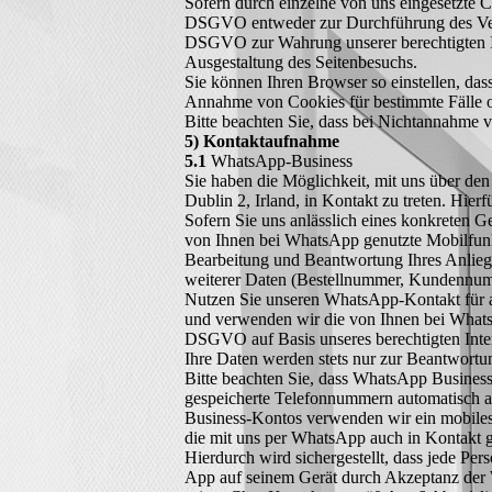
Sofern durch einzelne von uns eingesetzte C
DSGVO entweder zur Durchführung des Vertra
DSGVO zur Wahrung unserer berechtigten Int
Ausgestaltung des Seitenbesuchs.
Sie können Ihren Browser so einstellen, da
Annahme von Cookies für bestimmte Fälle o
Bitte beachten Sie, dass bei Nichtannahme v
5) Kontaktaufnahme
5.1
WhatsApp-Business
Sie haben die Möglichkeit, mit uns über d
Dublin 2, Irland, in Kontakt zu treten. Hi
Sofern Sie uns anlässlich eines konkreten G
von Ihnen bei WhatsApp genutzte Mobilfunk
Bearbeitung und Beantwortung Ihres Anlieg
weiterer Daten (Bestellnummer, Kundennumm
Nutzen Sie unseren WhatsApp-Kontakt für al
und verwenden wir die von Ihnen bei WhatsA
DSGVO auf Basis unseres berechtigten Intere
Ihre Daten werden stets nur zur Beantwortun
Bitte beachten Sie, dass WhatsApp Business
gespeicherte Telefonnummern automatisch a
Business-Kontos verwenden wir ein mobiles
die mit uns per WhatsApp auch in Kontakt ge
Hierdurch wird sichergestellt, dass jede Pe
App auf seinem Gerät durch Akzeptanz de