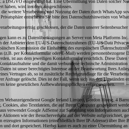
it. a DSGVO eingewilligt hat. Eine Übermittlung von Daten solcher N
rt haben, wird insofern ausgeschlossen.
ie weitere Verarbeitung und Nutzung der Daten durch WhatsApp sowi
r Privatsphäre entnehmen Sie bitte den Datenschutzhinweisen von Wh
rarbeitungsvertrag geschlossen, der die Daten unserer Seitenbesucher 
gen kann es zu Datenübertragungen an Server von Meta Platforms In
ich der Anbieter dem EU-US-Datenschutzrahmen (EU-US Data Privacy 
äischen Kommission die Einhaltung des europäischen Datenschutznivea
 (z.B. per Kontaktformular oder E-Mail) werden personenbezogene Da
den, ist aus dem jeweiligen Kontaktformular ersichtlich. Diese Date
Kontaktaufnahme und die damit verbundene technische Administration 
 Daten ist unser berechtigtes Interesse an der Beantwortung Ihres Anli
ines Vertrages ab, so ist zusätzliche Rechtsgrundlage für die Verarbei
r Anfrage gelöscht. Dies ist der Fall, wenn sich aus den Umständen en
fern keine gesetzlichen Aufbewahrungspflichten entgegenstehen.
nen Webanzeigendienst Google Ireland Limited, Gordon House, 4 Barr
 Cookies, also Textdateien, die auf Ihrem Computer gespeichert werde
inaus verwendet Google AdSense zur Sammlung von Informationen auch
e Aktionen wie der Besucherverkehr auf der Website aufgezeichnet, 
erzeugten Informationen (einschließlich Ihrer IP-Adresse) über Ihre 
n und dort gespeichert. Hierbei kann es auch zu einer Übermittlung a