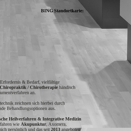
BING Standortkarte:
 Erfordernis & Bedarf, vielfältige
Chiropraktik / Chirotherapie
händisch
rumentverfahren an.
technik zeichnen sich hierbei durch
ende Behandlungsoptionen aus.
ische Heilverfahren & Integrative Medizin
rfahren wie
Akupunktur
, Axomera,
ich persönlich und das seit
2013
angeboten