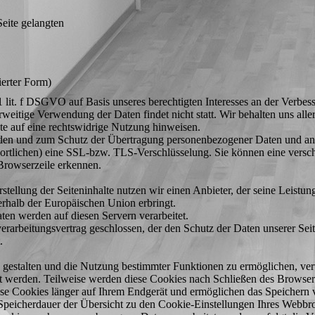
eite gelangten
ierter Form)
 lit. f DSGVO auf Basis unseres berechtigten Interesses an der Verbesse
eitige Verwendung der Daten findet nicht statt. Wir behalten uns aller
te auf eine rechtswidrige Nutzung hinweisen.
den und zum Schutz der Übertragung personenbezogener Daten und ander
rtlichen) eine SSL-bzw. TLS-Verschlüsselung. Sie können eine versch
 Browserzeile erkennen.
stellung der Seiteninhalte nutzen wir einen Anbieter, der seine Leistu
erhalb der Europäischen Union erbringt.
ten werden auf diesen Servern verarbeitet.
rarbeitungsvertrag geschlossen, der den Schutz der Daten unserer Seite
.
 gestalten und die Nutzung bestimmter Funktionen zu ermöglichen, ver
gt werden. Teilweise werden diese Cookies nach Schließen des Browser
ese Cookies länger auf Ihrem Endgerät und ermöglichen das Speichern v
e Speicherdauer der Übersicht zu den Cookie-Einstellungen Ihres Webb