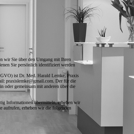
ren wir Sie über den Umgang mit Ihren
nen Sie persönlich identifiziert werden
DSGVO) ist Dr. Med. Harald Lemke, Praxis
ail: praxislemke@gmail.com. Der für die
lein oder gemeinsam mit anderen über die
tig Informationen übermitteln, erheben wir
te aufrufen, erheben wir die folgenden