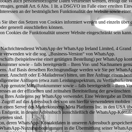
ookies auch personenbezogene Daten verarbeitet werden, erfolgt die Ver
ges, gemäß Art. 6 Abs. 1 lit. a DSGVO im Falle einer erteilten Einwil
eressen an der bestmöglichen Funktionalität der Website sowie einer
ss Sie über das Setzen von Cookies informiert werden und einzeln über
der generell ausschließen können.
on Cookies die Funktionalität unserer Website eingeschränkt sein kann
en Nachrichtendienst WhatsApp der WhatsApp Ireland Limited, 4 Grand
erfür verwenden wir die sog. „Business-Version“ von WhatsApp.
eschäfts (beispielsweise einer getätigten Bestellung) per WhatsApp kon
nummer sowie – falls bereitgestellt – Ihren Vor- und Nachnamen gemä
ens. Auf Basis derselben Rechtsgrundlage werden wir Sie per WhatsAp
er, Anschrift oder E-Mailadresse) bitten, um Ihre Anfrage einem be
lgemeine Anfragen (etwa zum Leistungsspektrum, zu Verfügbarkeiten od
pp genutzte Mobilfunknummer sowie – falls bereitgestellt – Ihren Vor
sses an der effizienten und zeitnahen Bereitstellung der gewünschten
g Ihres Anliegens per WhatsApp verwendet. Eine Weitergabe an Dritte f
 Zugriff auf das Adressbuch des von uns hierfür verwendeten mobilen
n einen Server des Mutterkonzerns Meta Platforms Inc. in den USA übe
 Endgerät, in dessen Adressbuch ausschließlich die WhatsApp-Kontakt
treten sind.
rson, deren WhatsApp- Kontaktdaten in unserem Adressbuch gespeichert 
r WhatsApp-Nutzungsbedingungen in die Übermittlung seiner WhatsA