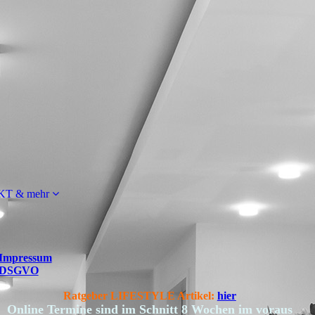
T & mehr
Impressum
DSGVO
Ratgeber
LIFESTYLE
Artikel:
hier
Online Termine sind im Schnitt 8 Wochen im voraus