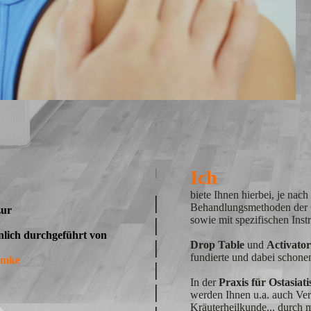
|
Ich
biete Ihnen hierbei, je nach
|
Behandlungsmethoden der
zur
|
sowie mit spezifischen Inst
nlich durchgeführt von
|
Drop Table
und
Activator
fundierte und dabei schon
emke
|
In der
Praxis für Ostasiat
|
werden Ihnen u.a. auch Ve
Kräuterheilkunde... durch m