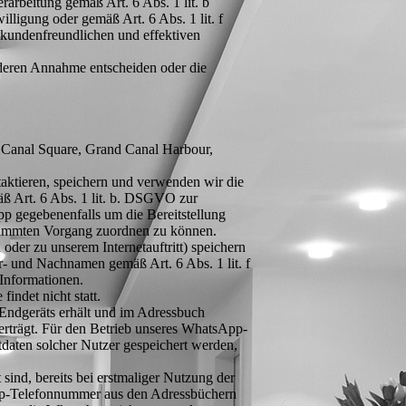
arbeitung gemäß Art. 6 Abs. 1 lit. b
ligung oder gemäß Art. 6 Abs. 1 lit. f
 kundenfreundlichen und effektiven
 deren Annahme entscheiden oder die
.
 Canal Square, Grand Canal Harbour,
taktieren, speichern und verwenden wir die
ß Art. 6 Abs. 1 lit. b. DSGVO zur
p gegebenenfalls um die Bereitstellung
stimmten Vorgang zuordnen zu können.
er zu unserem Internetauftritt) speichern
- und Nachnamen gemäß Art. 6 Abs. 1 lit. f
 Informationen.
indet nicht statt.
 Endgeräts erhält und im Adressbuch
rträgt. Für den Betrieb unseres WhatsApp-
daten solcher Nutzer gespeichert werden,
sind, bereits bei erstmaliger Nutzung der
pp-Telefonnummer aus den Adressbüchern