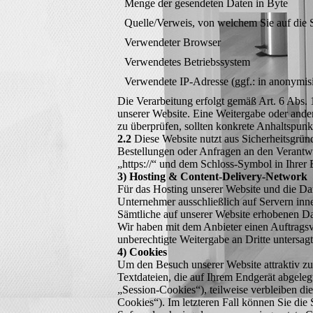
Menge der gesendeten Daten in Byte
Quelle/Verweis, von welchem Sie auf die S
Verwendeter Browser
Verwendetes Betriebssystem
Verwendete IP-Adresse (ggf.: in anonymis
Die Verarbeitung erfolgt gemäß Art. 6 Abs. 1
unserer Website. Eine Weitergabe oder anderw
zu überprüfen, sollten konkrete Anhaltspunk
2.2
Diese Website nutzt aus Sicherheitsgrün
Bestellungen oder Anfragen an den Verantwo
„https://“ und dem Schloss-Symbol in Ihrer
3) Hosting & Content-Delivery-Network
Für das Hosting unserer Website und die Dar
Unternehmer ausschließlich auf Servern inn
Sämtliche auf unserer Website erhobenen Da
Wir haben mit dem Anbieter einen Auftragsve
unberechtigte Weitergabe an Dritte untersagt
4) Cookies
Um den Besuch unserer Website attraktiv zu
Textdateien, die auf Ihrem Endgerät abgele
„Session-Cookies“), teilweise verbleiben di
Cookies“). Im letzteren Fall können Sie di