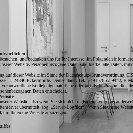
ntwortlichen
 besuchen, und bedanken uns für Ihr Interesse. Im Folgenden informie
serer Website. Personenbezogene Daten sind hierbei alle Daten, mit de
tung auf dieser Website im Sinne der Datenschutz-Grundverordnung (
rasse 11, 24340 Eckernförde, Deutschland, Tel.: +4915785559442, E-M
rantwortliche ist diejenige natürliche oder juristische Person, die al
rsonenbezogenen Daten entscheidet.
Website
serer Website, also wenn Sie sich nicht registrieren oder uns anderwei
itenserver übermittelt (sog. „Server-Logfiles“). Wenn Sie unsere Websi
nd, um Ihnen die Website anzuzeigen:
riffes