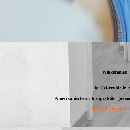
Willkommen
in Eckernförde
Amerikanischen Chiropraktik -
persö
Dr. med. Harald L