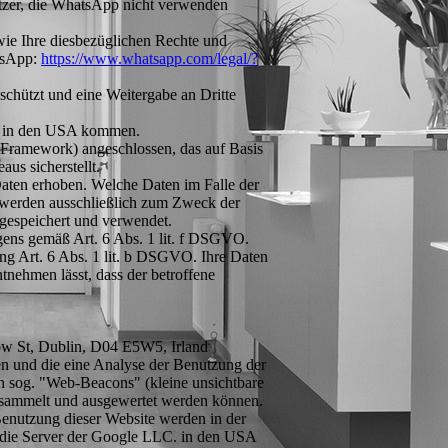
utzer, die WhatsApp nicht verwenden
e Ihre diesbezüglichen Rechte und
atsApp:
https://www.whatsapp.com
/legal
/?
schützt und eine Weitergabe an Dritte
c. in den USA kommen.
Framework) angeschlossen, das auf Basis
us sicherstellt.
ten erhoben. Welche Daten im Falle der
n werden ausschließlich zum Zweck der
gespeichert und verwendet.
egens gemäß Art. 6 Abs. 1 lit. f DSGVO.
tung Art. 6 Abs. 1 lit. b DSGVO. Ihre Daten
tnehmen lässt, dass der betroffene
ow St, Dublin, D04 E5W5, Irland
n und die eine Analyse der Benutzung der
 sog. "Web-Beacons" (kleine unsichtbare
gesammelt und ausgewertet werden können.
Benutzung dieser Website werden in der
n die Server der Google LLC. in den USA