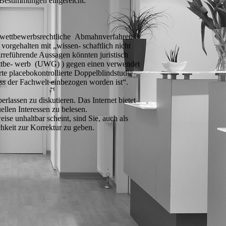
Bestimmungen eingereicht.
e wettbewerbsrechtliche Abmahnverfahren
rgehalten mit „wissen- schaftlich nicht
irreführende Aussagen könnten juristisch
ettbe- werb (UWG) ) gegen einen verwendet
e placebokontrollierte Doppelblindstudie
ss der Fachwelt einbezogen worden ist“.
rlassen zu diskutieren. Das Internet bietet
ellen Interessen zu belesen.
e unhaltbar scheint, sind Sie, auch als
hkeit zur Korrektur zu geben.