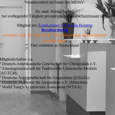
Verantwortlich im Sinne des MDStV:
Dr. med. Harald Lemke
bei vorliegender Tätigkeit privatärztlich ohne Facharztzusatz tätig
Mitglied der
Ärztekammer Schleswig-Holstein
Berufsordnung
externer link für den keine Verantwortung übernommen
werden kann
Titel verliehen in Deutschland
Mitgliedschaften u.a.
° Deutsch-Amerikanische Gesellschaft für Chiropraktik e.V.
° Arbeitsgemeinschaft für Traditionelle Chinesische Medizin
(AGTCM)
° Deutsche Ärztegesellschaft für Akupunktur (DÄGfA)
° Deutsche Akademie für Akupunktur e.V. (München)
° World Tung's Acupuncture Association (WTAA)