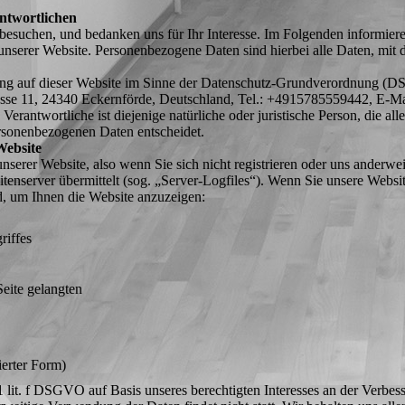
ntwortlichen
 besuchen, und bedanken uns für Ihr Interesse. Im Folgenden informie
serer Website. Personenbezogene Daten sind hierbei alle Daten, mit de
tung auf dieser Website im Sinne der Datenschutz-Grundverordnung (
rasse 11, 24340 Eckernförde, Deutschland, Tel.: +4915785559442, E-M
rantwortliche ist diejenige natürliche oder juristische Person, die al
rsonenbezogenen Daten entscheidet.
Website
serer Website, also wenn Sie sich nicht registrieren oder uns anderwei
itenserver übermittelt (sog. „Server-Logfiles“). Wenn Sie unsere Websi
nd, um Ihnen die Website anzuzeigen:
riffes
eite gelangten
ierter Form)
 lit. f DSGVO auf Basis unseres berechtigten Interesses an der Verbesse