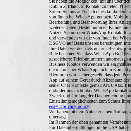
Sie haben die Möglichkeit, mit uns über d
Dublin 2, Irland, in Kontakt zu treten. Hi
Sofern Sie uns anlässlich eines konkreten G
von Ihnen bei WhatsApp genutzte Mobilfunk
Bearbeitung und Beantwortung Ihres Anlieg
weiterer Daten (Bestellnummer, Kundennumm
Nutzen Sie unseren WhatsApp-Kontakt für al
und verwenden wir die von Ihnen bei WhatsA
DSGVO auf Basis unseres berechtigten Intere
Ihre Daten werden stets nur zur Beantwortun
Bitte beachten Sie, dass WhatsApp Business
gespeicherte Telefonnummern automatisch a
Business-Kontos verwenden wir ein mobiles
die mit uns per WhatsApp auch in Kontakt ge
Hierdurch wird sichergestellt, dass jede Pe
App auf seinem Gerät durch Akzeptanz de
seiner Chat-Kontakte gemäß Art. 6 Abs. 1 l
und/oder uns nicht über WhatsApp kontaktie
Zweck und Umfang der Datenerhebung und d
Einstellungsmöglichkeiten zum Schutz Ihre
eea=1#privacy-policy
Wir haben mit dem Anbieter einen Auftragsve
untersagt.
Im Rahmen der oben genannten Verarbeitun
Für Datenübermittlungen in die USA hat s