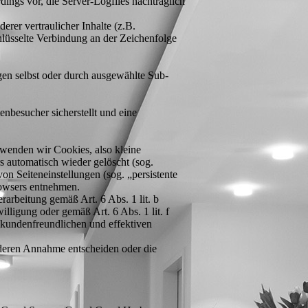
dings vor, die Server-Logfiles nachträglich
er vertraulicher Inhalte (z.B.
lüsselte Verbindung an der Zeichenfolge
ngen selbst oder durch ausgewählte Sub-
nbesucher sicherstellt und eine
wenden wir Cookies, also kleine
s automatisch wieder gelöscht (sog.
on Seiteneinstellungen (sog. „persistente
rowsers entnehmen.
arbeitung gemäß Art. 6 Abs. 1 lit. b
ligung oder gemäß Art. 6 Abs. 1 lit. f
 kundenfreundlichen und effektiven
 deren Annahme entscheiden oder die
.