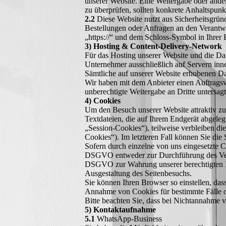
unserer Website. Eine Weitergabe oder anderw
zu überprüfen, sollten konkrete Anhaltspunk
2.2
Diese Website nutzt aus Sicherheitsgrün
Bestellungen oder Anfragen an den Verantwo
„https://“ und dem Schloss-Symbol in Ihrer
3) Hosting & Content-Delivery-Network
Für das Hosting unserer Website und die Dar
Unternehmer ausschließlich auf Servern inn
Sämtliche auf unserer Website erhobenen Da
Wir haben mit dem Anbieter einen Auftragsve
unberechtigte Weitergabe an Dritte untersagt
4) Cookies
Um den Besuch unserer Website attraktiv zu
Textdateien, die auf Ihrem Endgerät abgele
„Session-Cookies“), teilweise verbleiben di
Cookies“). Im letzteren Fall können Sie di
Sofern durch einzelne von uns eingesetzte C
DSGVO entweder zur Durchführung des Vertra
DSGVO zur Wahrung unserer berechtigten Int
Ausgestaltung des Seitenbesuchs.
Sie können Ihren Browser so einstellen, da
Annahme von Cookies für bestimmte Fälle o
Bitte beachten Sie, dass bei Nichtannahme v
5) Kontaktaufnahme
5.1
WhatsApp-Business