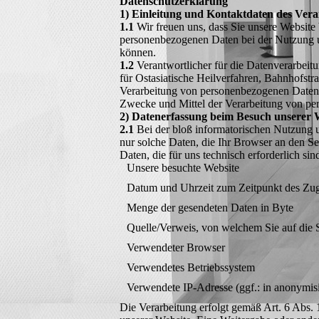
Datenschutzerklärung
1) Einleitung und Kontaktdaten des Vera
1.1
Wir freuen uns, dass Sie unsere Website
personenbezogenen Daten bei der Nutzung un
können.
1.2
Verantwortlicher für die Datenverarbei
für Ostasiatische Heilverfahren, Bahnhofst
Verarbeitung von personenbezogenen Daten Ve
Zwecke und Mittel der Verarbeitung von pe
2) Datenerfassung beim Besuch unserer 
2.1
Bei der bloß informatorischen Nutzung un
nur solche Daten, die Ihr Browser an den Se
Daten, die für uns technisch erforderlich si
Unsere besuchte Website
Datum und Uhrzeit zum Zeitpunkt des Zug
Menge der gesendeten Daten in Byte
Quelle/Verweis, von welchem Sie auf die S
Verwendeter Browser
Verwendetes Betriebssystem
Verwendete IP-Adresse (ggf.: in anonymis
Die Verarbeitung erfolgt gemäß Art. 6 Abs. 1