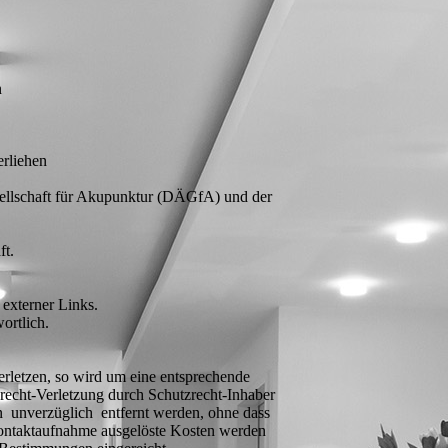
n
rliehen
sellschaft für Akupunktur (DÄGfA) und der
ft.
 externer Links.
ortlich.
rletzen, so wird um eine entsprechende
recht-Verletzung durch Schutzrecht-Inhaber
n unverzüglich entfernt werden, ohne dass
Kontaktaufnahme ausgelöste Kosten werden