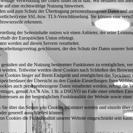
eitige Verwendung der Daten findet nicht statt. Wir behalten uns aller
te auf eine rechtswidrige Nutzung hinweisen.
den und zum Schutz der Übertragung personenbezogener Daten und ander
rtlichen) eine SSL-bzw. TLS-Verschlüsselung. Sie können eine versch
 Browserzeile erkennen.
stellung der Seiteninhalte nutzen wir einen Anbieter, der seine Leistu
erhalb der Europäischen Union erbringt.
ten werden auf diesen Servern verarbeitet.
rarbeitungsvertrag geschlossen, der den Schutz der Daten unserer Seite
.
 gestalten und die Nutzung bestimmter Funktionen zu ermöglichen, ver
gt werden. Teilweise werden diese Cookies nach Schließen des Browser
ese Cookies länger auf Ihrem Endgerät und ermöglichen das Speichern v
e Speicherdauer der Übersicht zu den Cookie-Einstellungen Ihres Webb
ookies auch personenbezogene Daten verarbeitet werden, erfolgt die Ver
ges, gemäß Art. 6 Abs. 1 lit. a DSGVO im Falle einer erteilten Einwil
eressen an der bestmöglichen Funktionalität der Website sowie einer
ss Sie über das Setzen von Cookies informiert werden und einzeln über
der generell ausschließen können.
on Cookies die Funktionalität unserer Website eingeschränkt sein kann