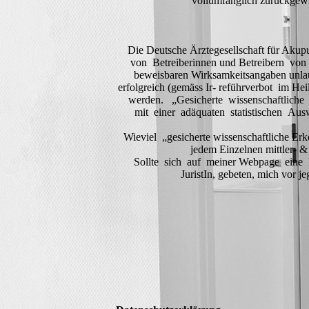
vollumfänglich zurückgew
Die Deutsche Ärztegesellschaft für Aku
von Betreiberinnen und Betreibern von 
beweisbaren Wirksamkeitsangaben unlaute
erfolgreich (gemäss Ir- reführverbot im 
werden. „Gesicherte wissenschaftliche E
mit einer adäquaten statistischen Ausw
Wieviel „gesicherte wissenschaftliche Erke
jedem Einzelnen mittler- & 
Sollte sich auf meiner Webpage eine Fo
JuristIn, gebeten, mich vor 