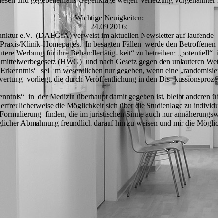
iesen und gegebenenfalls Gegenklage wegen Verletzung vorgenannter 
Wichtige Neuigkeiten:
24.09.2016:
punktur e.V. (DAEGfA) verweist im aktuellen Newsletter auf laufend
Praxis/Klinik-Homepages. In besagten Fällen werde den Betroffenen vo
re Werbung für ihre Behandlertätig- keit“ zu betreiben; „potentiell“ 
Heilmittelwerbegesetz (HWG) und nach Gesetz gegen den unlauteren W
rkenntnis“ sei im wesentlichen nur gegeben, wenn eine „randomisiert
ertung vorliegt, die durch Veröffentlichung in den Dis- kussionsproze
nntnis“ in der Medizin überhaupt damit gegeben ist, bleibt anderen übe
erfreulicherweise die Möglichkeit sich über die Studienlage zu individu
rmulierung finden, die im juristischen Sinne auch nur annäherungsweis
jeglicher Abmahnung freundlich darauf hin zu weisen und mir die Möglic