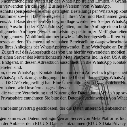
en Nachrichtendienst WhatsApp der WhatsApp Ireland Limited, 4 Grand
erfür verwenden wir die sog. „Business-Version“ von WhatsApp.
eschäfts (beispielsweise einer getätigten Bestellung) per WhatsApp kon
nummer sowie – falls bereitgestellt – Ihren Vor- und Nachnamen gemä
ens. Auf Basis derselben Rechtsgrundlage werden wir Sie per WhatsAp
er, Anschrift oder E-Mailadresse) bitten, um Ihre Anfrage einem be
lgemeine Anfragen (etwa zum Leistungsspektrum, zu Verfügbarkeiten od
pp genutzte Mobilfunknummer sowie – falls bereitgestellt – Ihren Vor
sses an der effizienten und zeitnahen Bereitstellung der gewünschten
g Ihres Anliegens per WhatsApp verwendet. Eine Weitergabe an Dritte f
 Zugriff auf das Adressbuch des von uns hierfür verwendeten mobilen
n einen Server des Mutterkonzerns Meta Platforms Inc. in den USA übe
 Endgerät, in dessen Adressbuch ausschließlich die WhatsApp-Kontakt
treten sind.
rson, deren WhatsApp- Kontaktdaten in unserem Adressbuch gespeichert 
r WhatsApp-Nutzungsbedingungen in die Übermittlung seiner WhatsA
it. a DSGVO eingewilligt hat. Eine Übermittlung von Daten solcher N
rt haben, wird insofern ausgeschlossen.
ie weitere Verarbeitung und Nutzung der Daten durch WhatsApp sowi
r Privatsphäre entnehmen Sie bitte den Datenschutzhinweisen von Wh
rarbeitungsvertrag geschlossen, der die Daten unserer Seitenbesucher 
gen kann es zu Datenübertragungen an Server von Meta Platforms In
ich der Anbieter dem EU-US-Datenschutzrahmen (EU-US Data Privacy 