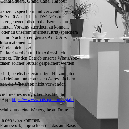
 Canal Square, Grand Canal Harbour,
taktieren, speichern und verwenden wir die
ß Art. 6 Abs. 1 lit. b. DSGVO zur
p gegebenenfalls um die Bereitstellung
stimmten Vorgang zuordnen zu können.
er zu unserem Internetauftritt) speichern
- und Nachnamen gemäß Art. 6 Abs. 1 lit. f
 Informationen.
indet nicht statt.
 Endgeräts erhält und im Adressbuch
rträgt. Für den Betrieb unseres WhatsApp-
daten solcher Nutzer gespeichert werden,
sind, bereits bei erstmaliger Nutzung der
pp-Telefonnummer aus den Adressbüchern
utzer, die WhatsApp nicht verwenden
e Ihre diesbezüglichen Rechte und
atsApp:
https://www.whatsapp.com
/legal
/?
schützt und eine Weitergabe an Dritte
c. in den USA kommen.
Framework) angeschlossen, das auf Basis