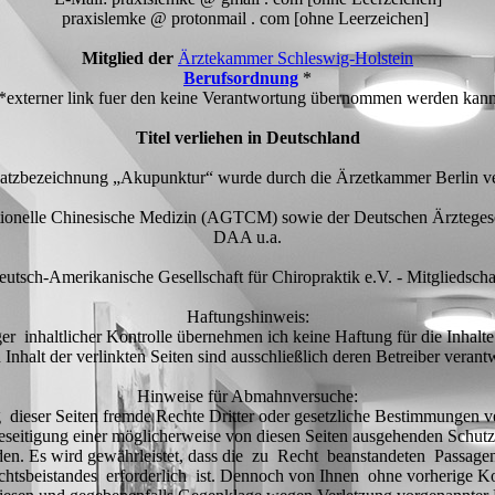
praxislemke @ protonmail . com [ohne Leerzeichen]
Mitglied der
Ärztekammer Schleswig-Holstein
Berufsordnung
*
*externer link fuer den keine Verantwortung übernommen werden kan
Titel verliehen in Deutschland
satzbezeichnung „Akupunktur“ wurde durch die Ärzetkammer Berlin ve
ditionelle Chinesische Medizin (AGTCM) sowie der Deutschen Ärztege
DAA u.a.
utsch-Amerikanische Gesellschaft für Chiropraktik e.V. - Mitgliedscha
Haftungshinweis:
ger inhaltlicher Kontrolle übernehmen ich keine Haftung für die Inhalte
 Inhalt der verlinkten Seiten sind ausschließlich deren Betreiber verantw
Hinweise für Abmahnversuche:
 dieser Seiten fremde Rechte Dritter oder gesetzliche Bestimmungen ve
seitigung einer möglicherweise von diesen Seiten ausgehenden Schutz
inden. Es wird gewährleistet, dass die zu Recht beanstandeten Passage
echtsbeistandes erforderlich ist. Dennoch von Ihnen ohne vorherige 